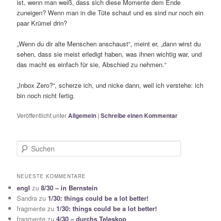
ist, wenn man weiß, dass sich diese Momente dem Ende
zuneigen? Wenn man in die Tüte schaut und es sind nur noch ein
paar Krümel drin?
„Wenn du dir alte Menschen anschaust“, meint er, „dann wirst du
sehen, dass sie meist erledigt haben, was ihnen wichtig war, und
das macht es einfach für sie, Abschied zu nehmen.“
„Inbox Zero?“, scherze ich, und nicke dann, weil ich verstehe: ich
bin noch nicht fertig.
Veröffentlicht unter
Allgemein
|
Schreibe einen Kommentar
S
u
c
h
NEUESTE KOMMENTARE
e
engl
zu
8/30 – in Bernstein
n
Sandra
zu
1/30: things could be a lot better!
fragmente
zu
1/30: things could be a lot better!
fragmente
zu
4/30 – durchs Teleskop