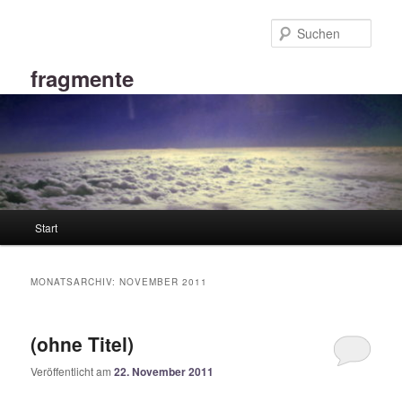
Zum
Zum
primären
sekundären
Such
Inhalt
Inhalt
springen
springen
fragmente
Hauptmenü
Start
MONATSARCHIV:
NOVEMBER 2011
(ohne Titel)
Veröffentlicht am
22. November 2011