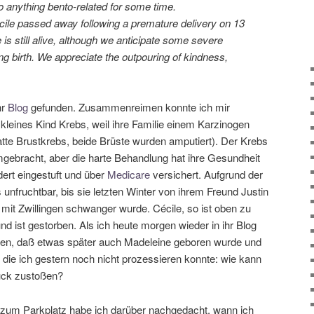
 do anything bento-related for some time.
cile passed away following a premature delivery on 13
 is still alive, although we anticipate some severe
g birth. We appreciate the outpouring of kindness,
hr
Blog
gefunden. Zusammenreimen konnte ich mir
s kleines Kind Krebs, weil ihre Familie einem Karzinogen
atte Brustkrebs, beide Brüste wurden amputiert). Der Krebs
mgebracht, aber die harte Behandlung hat ihre Gesundheit
ndert eingestuft und über
Medicare
versichert. Aufgrund der
 unfruchtbar, bis sie letzten Winter von ihrem Freund Justin
it Zwillingen schwanger wurde. Cécile, so ist oben zu
nd ist gestorben. Als ich heute morgen wieder in ihr Blog
nden, daß etwas später auch Madeleine geboren wurde und
, die ich gestern noch nicht prozessieren konnte: wie kann
ück zustoßen?
um Parkplatz habe ich darüber nachgedacht, wann ich