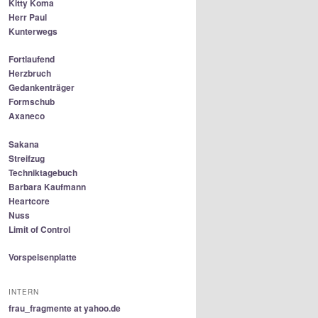
Kitty Koma
Herr Paul
Kunterwegs
Fortlaufend
Herzbruch
Gedankenträger
Formschub
Axaneco
Sakana
Streifzug
Techniktagebuch
Barbara Kaufmann
Heartcore
Nuss
Limit of Control
Vorspeisenplatte
INTERN
frau_fragmente at yahoo.de