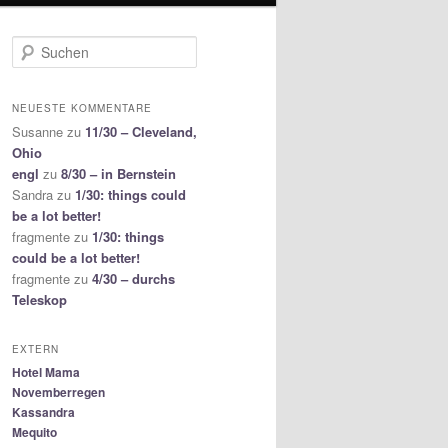
S
u
c
h
NEUESTE KOMMENTARE
e
Susanne
zu
11/30 – Cleveland,
n
Ohio
engl
zu
8/30 – in Bernstein
Sandra
zu
1/30: things could
be a lot better!
fragmente
zu
1/30: things
could be a lot better!
fragmente
zu
4/30 – durchs
Teleskop
EXTERN
Hotel Mama
Novemberregen
Kassandra
Mequito