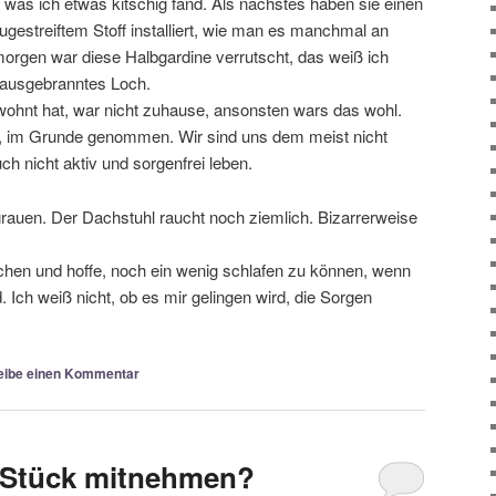
 was ich etwas kitschig fand. Als nächstes haben sie einen
gestreiftem Stoff installiert, wie man es manchmal an
orgen war diese Halbgardine verrutscht, das weiß ich
n ausgebranntes Loch.
ewohnt hat, war nicht zuhause, ansonsten wars das wohl.
st, im Grunde genommen. Wir sind uns dem meist nicht
h nicht aktiv und sorgenfrei leben.
rauen. Der Dachstuhl raucht noch ziemlich. Bizarrerweise
hen und hoffe, noch ein wenig schlafen zu können, wenn
Ich weiß nicht, ob es mir gelingen wird, die Sorgen
eibe einen Kommentar
in Stück mitnehmen?