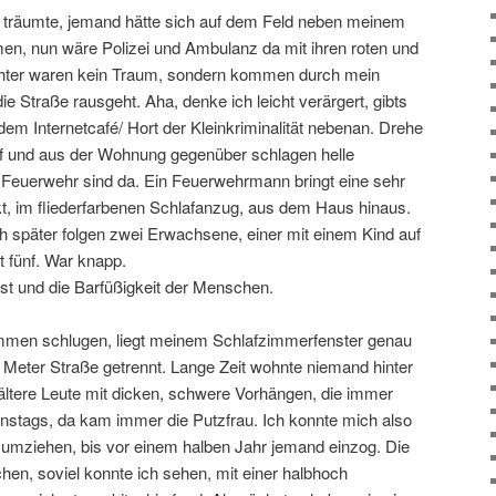
h träumte, jemand hätte sich auf dem Feld neben meinem
n, nun wäre Polizei und Ambulanz da mit ihren roten und
ichter waren kein Traum, sondern kommen durch mein
ie Straße rausgeht. Aha, denke ich leicht verärgert, gibts
 dem Internetcafé/ Hort der Kleinkriminalität nebenan. Drehe
 und aus der Wohnung gegenüber schlagen helle
Feuerwehr sind da. Ein Feuerwehrmann bringt eine sehr
t, im fliederfarbenen Schlafanzug, aus dem Haus hinaus.
ch später folgen zwei Erwachsene, einer mit einem Kind auf
ht fünf. War knapp.
 und die Barfüßigkeit der Menschen.
mmen schlugen, liegt meinem Schlafzimmerfenster genau
 Meter Straße getrennt. Lange Zeit wohnte niemand hinter
ltere Leute mit dicken, schwere Vorhängen, die immer
nstags, da kam immer die Putzfrau. Ich konnte mich also
 umziehen, bis vor einem halben Jahr jemand einzog. Die
hen, soviel konnte ich sehen, mit einer halbhoch