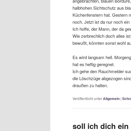
angebrachten, blauen Bordüre,
halbhohen Sichtschutz aus blau
Küchenfenstern hat. Gestern m
noch. Jetzt ist da nur noch ei
Ich hoffe, der Mann, der da g
Wie zerbrechlich doch alles i
bewußt, könnten sonst wohl auc
Es wird langsam hell. Morgeng
hat es heftig geregnet.
Ich gehe den Rauchmelder suc
die Löschzüge abgezogen sind. 
draußen zu halten.
Veröffentlicht unter
Allgemein
|
Schr
soll ich dich e