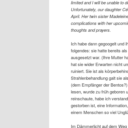
limited and I will be unable to
Unfortunately, our daughter Cé
April. Her twin sister Madeleine
complications with her upcomin
thoughts and prayers.
Ich habe dann gegoogelt und i
folgendes: sie hatte bereits al
ausgesetzt war. (Ihre Mutter h
hat sie wider Erwarten nicht u
ruiniert. Sie ist als körperbehi
Strahlenbehandlung galt sie als
(dem Empfänger der Bentos?) m
lesen, wurde zu früh geboren u
reinschaute, habe ich versta
gestorben ist, eine Information
einem Menschen so viel Ungl
Im Dämmerlicht auf dem Weg z