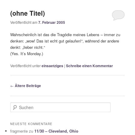
(ohne Titel)
Veröffentlicht am
7. Februar 2005
Wahrscheinlich ist das die Tragödie meines Lebens – immer zu
denken: „wow! Das ist echt gut gelaufen!“, während der andere
denkt: „lieber nicht.“
(Yes. It’s Monday.)
Veröffentlicht unter
einsaetziges
|
Schreibe einen Kommentar
Beitragsnavigation
←
Ältere Beiträge
S
u
c
h
NEUESTE KOMMENTARE
e
fragmente
zu
11/30 – Cleveland, Ohio
n