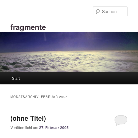
Zum
Zum
primären
sekundären
Such
Inhalt
Inhalt
springen
springen
fragmente
Hauptmenü
Start
MONATSARCHIV:
FEBRUAR 2005
(ohne Titel)
Veröffentlicht am
27. Februar 2005