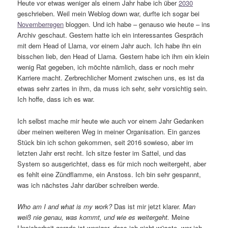
Heute vor etwas weniger als einem Jahr habe ich über
2030
geschrieben. Weil mein Weblog down war, durfte ich sogar bei
Novemberregen
bloggen. Und ich habe – genauso wie heute – ins
Archiv geschaut. Gestern hatte ich ein interessantes Gespräch
mit dem Head of Llama, vor einem Jahr auch. Ich habe ihn ein
bisschen lieb, den Head of Llama. Gestern habe ich ihm ein klein
wenig Rat gegeben, ich möchte nämlich, dass er noch mehr
Karriere macht. Zerbrechlicher Moment zwischen uns, es ist da
etwas sehr zartes in ihm, da muss ich sehr, sehr vorsichtig sein.
Ich hoffe, dass ich es war.
Ich selbst mache mir heute wie auch vor einem Jahr Gedanken
über meinen weiteren Weg in meiner Organisation. Ein ganzes
Stück bin ich schon gekommen, seit 2016 sowieso, aber im
letzten Jahr erst recht. Ich sitze fester im Sattel, und das
System so ausgerichtet, dass es für mich noch weitergeht, aber
es fehlt eine Zündflamme, ein Anstoss. Ich bin sehr gespannt,
was ich nächstes Jahr darüber schreiben werde.
Who am I and what is my work?
Das ist mir jetzt klarer.
Man
weiß nie genau, was kommt, und wie es weitergeht.
Meine
Unsicherheit gerade ist weniger, dass ich nicht wüsste, wer ich