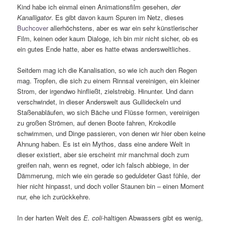
Kind habe ich einmal einen Animationsfilm gesehen,
der
Kanalligator
. Es gibt davon kaum Spuren im Netz, dieses
Buchcover
allerhöchstens, aber es war ein sehr künstlerischer
Film, keinen oder kaum Dialoge, ich bin mir nicht sicher, ob es
ein gutes Ende hatte, aber es hatte etwas andersweltliches.
Seitdem mag ich die Kanalisation, so wie ich auch den Regen
mag. Tropfen, die sich zu einem Rinnsal vereinigen, ein kleiner
Strom, der irgendwo hinfließt, zielstrebig. Hinunter. Und dann
verschwindet, in dieser Anderswelt aus Gullideckeln und
Staßenabläufen, wo sich Bäche und Flüsse formen, vereinigen
zu großen Strömen, auf denen Boote fahren, Krokodile
schwimmen, und Dinge passieren, von denen wir hier oben keine
Ahnung haben. Es ist ein Mythos, dass eine andere Welt in
dieser existiert, aber sie erscheint mir manchmal doch zum
greifen nah, wenn es regnet, oder ich falsch abbiege, in der
Dämmerung, mich wie ein gerade so geduldeter Gast fühle, der
hier nicht hinpasst, und doch voller Staunen bin – einen Moment
nur, ehe ich zurückkehre.
In der harten Welt des
E. coli
-haltigen Abwassers gibt es wenig,