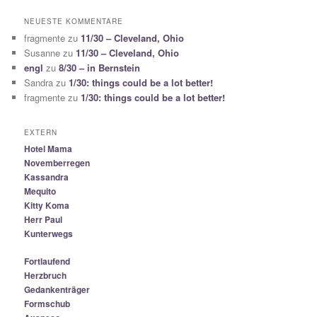
c
h
NEUESTE KOMMENTARE
e
fragmente
zu
11/30 – Cleveland, Ohio
n
Susanne
zu
11/30 – Cleveland, Ohio
engl
zu
8/30 – in Bernstein
Sandra
zu
1/30: things could be a lot better!
fragmente
zu
1/30: things could be a lot better!
EXTERN
Hotel Mama
Novemberregen
Kassandra
Mequito
Kitty Koma
Herr Paul
Kunterwegs
Fortlaufend
Herzbruch
Gedankenträger
Formschub