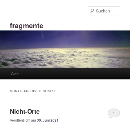
Zum
Zum
primären
sekundären
Such
Inhalt
Inhalt
springen
springen
fragmente
Hauptmenü
Start
MONATSARCHIV:
JUNI 2021
Nicht-Orte
1
Veröffentlicht am
30. Juni 2021