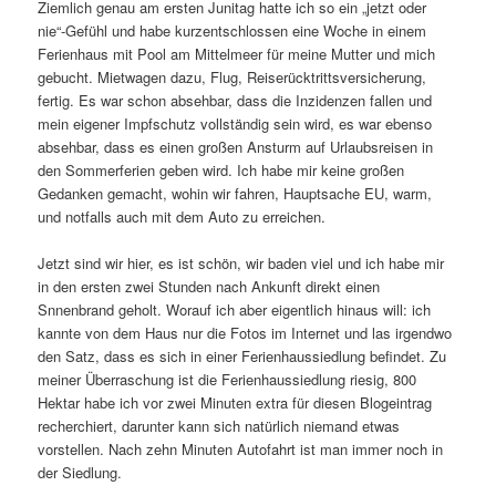
Ziemlich genau am ersten Junitag hatte ich so ein „jetzt oder
nie“-Gefühl und habe kurzentschlossen eine Woche in einem
Ferienhaus mit Pool am Mittelmeer für meine Mutter und mich
gebucht. Mietwagen dazu, Flug, Reiserücktrittsversicherung,
fertig. Es war schon absehbar, dass die Inzidenzen fallen und
mein eigener Impfschutz vollständig sein wird, es war ebenso
absehbar, dass es einen großen Ansturm auf Urlaubsreisen in
den Sommerferien geben wird. Ich habe mir keine großen
Gedanken gemacht, wohin wir fahren, Hauptsache EU, warm,
und notfalls auch mit dem Auto zu erreichen.
Jetzt sind wir hier, es ist schön, wir baden viel und ich habe mir
in den ersten zwei Stunden nach Ankunft direkt einen
Snnenbrand geholt. Worauf ich aber eigentlich hinaus will: ich
kannte von dem Haus nur die Fotos im Internet und las irgendwo
den Satz, dass es sich in einer Ferienhaussiedlung befindet. Zu
meiner Überraschung ist die Ferienhaussiedlung riesig, 800
Hektar habe ich vor zwei Minuten extra für diesen Blogeintrag
recherchiert, darunter kann sich natürlich niemand etwas
vorstellen. Nach zehn Minuten Autofahrt ist man immer noch in
der Siedlung.