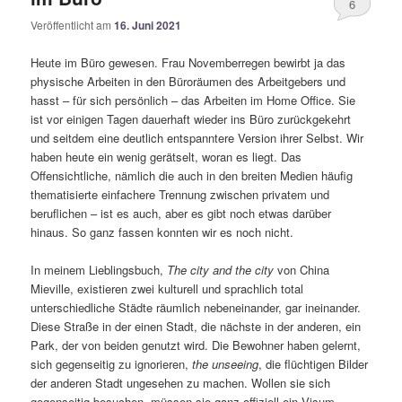
6
Veröffentlicht am
16. Juni 2021
Heute im Büro gewesen. Frau Novemberregen bewirbt ja das
physische Arbeiten in den Büroräumen des Arbeitgebers und
hasst – für sich persönlich – das Arbeiten im Home Office. Sie
ist vor einigen Tagen dauerhaft wieder ins Büro zurückgekehrt
und seitdem eine deutlich entspanntere Version ihrer Selbst. Wir
haben heute ein wenig gerätselt, woran es liegt. Das
Offensichtliche, nämlich die auch in den breiten Medien häufig
thematisierte einfachere Trennung zwischen privatem und
beruflichen – ist es auch, aber es gibt noch etwas darüber
hinaus. So ganz fassen konnten wir es noch nicht.
In meinem Lieblingsbuch,
The city and the city
von China
Mieville, existieren zwei kulturell und sprachlich total
unterschiedliche Städte räumlich nebeneinander, gar ineinander.
Diese Straße in der einen Stadt, die nächste in der anderen, ein
Park, der von beiden genutzt wird. Die Bewohner haben gelernt,
sich gegenseitig zu ignorieren,
the unseeing
, die flüchtigen Bilder
der anderen Stadt ungesehen zu machen. Wollen sie sich
gegenseitig besuchen, müssen sie ganz offiziell ein Visum