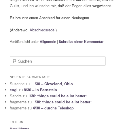
Gullis, und ich wünsche mir, daß der Regen alles wegwäscht.
Es braucht einen Abschied für einen Neubeginn.
(Anderswo:
Abschiedsrede
.)
Veröffentlicht unter
Allgemein
|
Schreibe einen Kommentar
S
u
c
h
NEUESTE KOMMENTARE
e
Susanne
zu
11/30 – Cleveland, Ohio
n
engl
zu
8/30 – in Bernstein
Sandra
zu
1/30: things could be a lot better!
fragmente
zu
1/30: things could be a lot better!
fragmente
zu
4/30 – durchs Teleskop
EXTERN
Hotel Mama