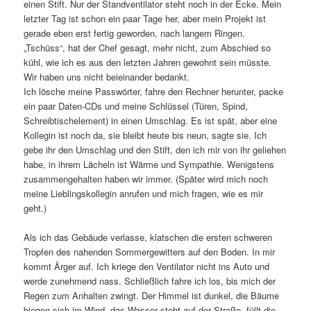
einen Stift. Nur der Standventilator steht noch in der Ecke. Mein
letzter Tag ist schon ein paar Tage her, aber mein Projekt ist
gerade eben erst fertig geworden, nach langem Ringen.
„Tschüss“, hat der Chef gesagt, mehr nicht, zum Abschied so
kühl, wie ich es aus den letzten Jahren gewohnt sein müsste.
Wir haben uns nicht beieinander bedankt.
Ich lösche meine Passwörter, fahre den Rechner herunter, packe
ein paar Daten-CDs und meine Schlüssel (Türen, Spind,
Schreibtischelement) in einen Umschlag. Es ist spät, aber eine
Kollegin ist noch da, sie bleibt heute bis neun, sagte sie. Ich
gebe ihr den Umschlag und den Stift, den ich mir von ihr geliehen
habe, in ihrem Lächeln ist Wärme und Sympathie. Wenigstens
zusammengehalten haben wir immer. (Später wird mich noch
meine Lieblingskollegin anrufen und mich fragen, wie es mir
geht.)
Als ich das Gebäude verlasse, klatschen die ersten schweren
Tropfen des nahenden Sommergewitters auf den Boden. In mir
kommt Ärger auf. Ich kriege den Ventilator nicht ins Auto und
werde zunehmend nass. Schließlich fahre ich los, bis mich der
Regen zum Anhalten zwingt. Der Himmel ist dunkel, die Bäume
biegen sich im Wind, das Wasser steht auf der Straße, füllt die