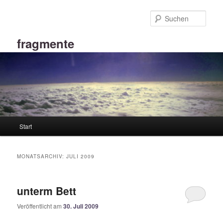
Zum
Zum
primären
sekundären
Such
Inhalt
Inhalt
springen
springen
fragmente
Hauptmenü
Start
MONATSARCHIV:
JULI 2009
unterm Bett
Veröffentlicht am
30. Juli 2009