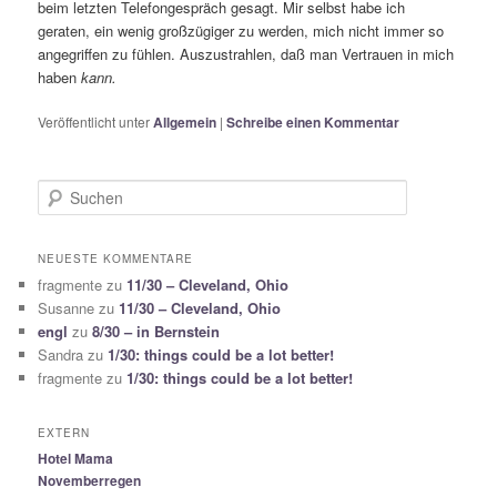
beim letzten Telefongespräch gesagt. Mir selbst habe ich
geraten, ein wenig großzügiger zu werden, mich nicht immer so
angegriffen zu fühlen. Auszustrahlen, daß man Vertrauen in mich
haben
kann.
Veröffentlicht unter
Allgemein
|
Schreibe einen Kommentar
S
u
c
h
NEUESTE KOMMENTARE
e
fragmente
zu
11/30 – Cleveland, Ohio
n
Susanne
zu
11/30 – Cleveland, Ohio
engl
zu
8/30 – in Bernstein
Sandra
zu
1/30: things could be a lot better!
fragmente
zu
1/30: things could be a lot better!
EXTERN
Hotel Mama
Novemberregen