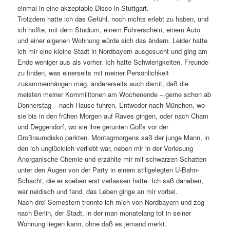
einmal in eine akzeptable Disco in Stuttgart.
Trotzdem hatte ich das Gefühl, noch nichts erlebt zu haben, und
ich hoffte, mit dem Studium, einem Führerschein, einem Auto
und einer eigenen Wohnung würde sich das ändern. Leider hatte
ich mir eine kleine Stadt in Nordbayern ausgesucht und ging am
Ende weniger aus als vorher. Ich hatte Schwierigkeiten, Freunde
zu finden, was einerseits mit meiner Persönlichkeit
zusammenhängen mag, andererseits auch damit, daß die
meisten meiner Kommilitonen am Wochenende – gerne schon ab
Donnerstag – nach Hause fuhren. Entweder nach München, wo
sie bis in den frühen Morgen auf Raves gingen, oder nach Cham
und Deggendorf, wo sie ihre getunten Golfs vor der
Großraumdisko parkten. Montagmorgens saß der junge Mann, in
den ich unglücklich verliebt war, neben mir in der Vorlesung
Anorganische Chemie und erzählte mir mit schwarzen Schatten
unter den Augen von der Party in einem stillgelegten U-Bahn-
Schacht, die er soeben erst verlassen hatte. Ich saß daneben,
war neidisch und fand, das Leben ginge an mir vorbei.
Nach drei Semestern trennte ich mich von Nordbayern und zog
nach Berlin, der Stadt, in der man monatelang tot in seiner
Wohnung liegen kann, ohne daß es jemand merkt.