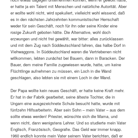
er hatte ja ein Talent mit Menschen und natürliche Autorität. Aber
er wollte wohl nicht, wird spekuliert, vielleicht wohl wissend, daß
es in den nächsten Jahrzehnten kommunistischer Herrschaft
weder für sein Geschäft, noch für ihn oder seine Kinder eine
rosige Zukunft geboten hätte. Die Alternative, wohl doch
erzwungen und nicht frei gewählt, war bitter: alles zurücklassen
und mit dem Zug nach Süddeutschland fahren, das halbe Dorf in
Viehwaggons. In Süddeutschland waren die Vertriebenen nicht
willkommen, lebten zunächst bei Bauern, dann in Baracken. Der
Bauer, dem meine Familie zugewiesen wurde, hatte, um keine
Flüchtlinge aufnehmen zu müssen, ein Loch in die Wand
geschlagen, also lebten sie mit einem Loch in der Wand.
Der Papa wollte kein neues Geschäft, er hatte keine Kraft mehr.
Er hat in der Fabrik gearbeitet, seine älteste Tochter, die in
Ungarn eine ausgezeichnete Schule besucht hatte, wurde mit
fünfzehn Hilfsarbeiterin. Aber sein Sohn – mein Vater – aus dem
sollte etwas werden! Priester, wünschte sich die Mama, und
wenn nicht, dann wenigstens Lehrer. Und so studierte mein Vater
Englisch, Französisch, Geografie. Das Geld war immer knapp.
1960 endlich konnte mein Vater seinem Vater berichten, daß er