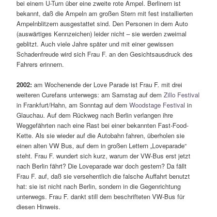
bei einem U-Turn über eine zweite rote Ampel. Berlinern ist
bekannt, daß die Ampeln am großen Stern mit fest installierten
Ampelnblitzern ausgestattet sind. Den Personen in dem Auto
(auswärtiges Kennzeichen) leider nicht – sie werden zweimal
geblitzt. Auch viele Jahre später und mit einer gewissen
Schadenfreude wird sich Frau F. an den Gesichtsausdruck des
Fahrers erinnern.
2002:
am Wochenende der Love Parade ist Frau F. mit drei
weiteren Curefans unterwegs: am Samstag auf dem
Zillo Festival
in Frankfurt/Hahn, am Sonntag auf dem
Woodstage Festival
in
Glauchau. Auf dem Rückweg nach Berlin verlangen ihre
Weggefährten nach eine Rast bei einer bekannten Fast-Food-
Kette. Als sie wieder auf die Autobahn fahren, überholen sie
einen alten VW Bus, auf dem in großen Lettern „Loveparade“
steht. Frau F. wundert sich kurz, warum der VW-Bus erst jetzt
nach Berlin fährt? Die Loveparade war doch gestern? Da fällt
Frau F. auf, daß sie versehentlich die falsche Auffahrt benutzt
hat: sie ist nicht nach Berlin, sondern in die Gegenrichtung
unterwegs. Frau F. dankt still dem beschrifteten VW-Bus für
diesen Hinweis.