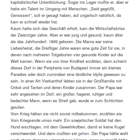
kapitalistischer Unterdrückung. Sogar ins Lager mußte er, aber er
hatte ein Talent im Umgang mit Menschen. „Seid gegrüßt,
Genossen!“, soll er gesagt haben, auf ungarisch natürlich, da
kam er schnell wieder frei.
Kaum hatte sich das Geschäft erholt, kam die Wirtschaftskrise
der Zwanziger Jahre. Aber er war jung und gesund, kaum älter
als das Jahrhundert: 1899 geboren. Die Mama war seine
Liebesheirat, die Dreißiger Jahre waren eine gute Zeit für sie, in
denen nach mehreren Totgeburten vier gesunde Kinder auf die
Welt kamen. Wenn sie von ihrer Kindheit erzählen, dann scheint
dieses Dorf in der Peripherie von Budapest immer ein kleines
Paradies oder doch zumindest eine ländliche Idylle gewesen zu
sein. In einer Art Vierkanthof lebten sie in der Großfamilie mit
Onkel und Tanten und deren Kinder zusammen. Der Papa war
sehr angesehen im Dorf, ein großer, hagerer, ruhiger und
bedachter Mann, wenn es Streit gab, wurde er zum Schlichten
gerufen.
Vom Krieg hätten sie nicht soviel mitbekommen, erzählen sie.
Vom Kriegsende umso mehr. Ein sowjetischer Soldat hat den
Hund erschlagen, mit dem Gewehrkolben, damit er keine Kugel
verschwendet. Und dann mußten sie
gehen
. Der Papa hätte wohl
noch etwas dagegen unternehmen können, wenn er gewollt hätte,