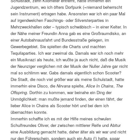
Schulstadt, zehn Kilometer entfernt, hatte immerhin ein
Jugendzentrum, wo ich öfters Dorfpunk (=niemand beherrscht
sein Instrument) ertragen habe. Ansonsten war ich ein paar Mal
auf irgendwelchen Faschings- oder Silversterparties in
Mehrzweckhallen oder – typisch schwäbisch – in einer Kelter. In
der Nähe meiner Freundin Anna gab es eine Großraumdisko, an
einer Autobahnausfahrt und Bundesstraße gelegen, im
Gewerbegebiet. Sie spielten die Charts und machten
Tequilaparties. Ich war zweimal da. Damals war ich noch mehr
ein Musiknazi als heute, ich wußte ja auch nicht, daß die Musik
der Neunziger verglichen mit der Musik der Nuller Jahre gar nicht
mal so schlimm war. Gabs damals eigentlich schon Scooter?
Die Stadt, die noch viel größer war als meine Schulstadt, hatte
immerhin eine Disco, die
Nirvana
spielte,
Alice In Chains
,
The
Offspring
. Dorthin zu kommen, war beinahe ein Ding der
Unmöglichkeit: man mußte jemand finden, der einen fährt, der
lieber Alice in Chains als Scooter hört und bei dem ich
übernachten konnte.
Immerhin schaffte ich es mit der Hilfe meines schwulen
Schulfreundes Oliver, der zwischen mittlerer Reife und Abitur
eine Ausbildung gemacht hatte, daher älter als wir war und nicht
nur den Führerschein, sondern auch ein Auto (!) hatte, sogar