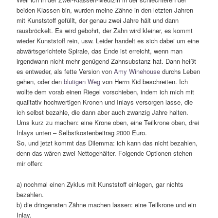
beiden Klassen bin, wurden meine Zähne in den letzten Jahren
mit Kunststoff gefüllt, der genau zwei Jahre hält und dann
rausbröckelt. Es wird gebohrt, der Zahn wird kleiner, es kommt
wieder Kunststoff rein, usw. Leider handelt es sich dabei um eine
abwärtsgerichtete Spirale, das Ende ist erreicht, wenn man
irgendwann nicht mehr genügend Zahnsubstanz hat. Dann heißt
es entweder, als fette Version von
Amy Winehouse
durchs Leben
gehen, oder den
blutigen Weg
von Herrn Kid beschreiten. Ich
wollte dem vorab einen Riegel vorschieben, indem ich mich mit
qualitativ hochwertigen Kronen und Inlays versorgen lasse, die
ich selbst bezahle, die dann aber auch zwanzig Jahre halten.
Ums kurz zu machen: eine Krone oben, eine Teilkrone oben, drei
Inlays unten – Selbstkostenbeitrag 2000 Euro.
So, und jetzt kommt das Dilemma: ich kann das nicht bezahlen,
denn das wären zwei Nettogehälter. Folgende Optionen stehen
mir offen:
a) nochmal einen Zyklus mit Kunststoff einlegen, gar nichts
bezahlen.
b) die dringensten Zähne machen lassen: eine Teilkrone und ein
Inlay.