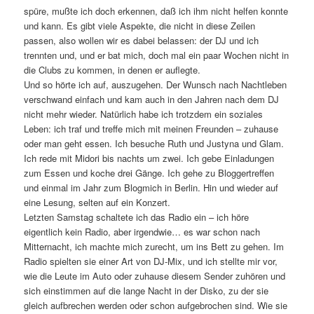
spüre, mußte ich doch erkennen, daß ich ihm nicht helfen konnte
und kann. Es gibt viele Aspekte, die nicht in diese Zeilen
passen, also wollen wir es dabei belassen: der DJ und ich
trennten und, und er bat mich, doch mal ein paar Wochen nicht in
die Clubs zu kommen, in denen er auflegte.
Und so hörte ich auf, auszugehen. Der Wunsch nach Nachtleben
verschwand einfach und kam auch in den Jahren nach dem DJ
nicht mehr wieder. Natürlich habe ich trotzdem ein soziales
Leben: ich traf und treffe mich mit meinen Freunden – zuhause
oder man geht essen. Ich besuche Ruth und Justyna und Glam.
Ich rede mit Midori bis nachts um zwei. Ich gebe Einladungen
zum Essen und koche drei Gänge. Ich gehe zu Bloggertreffen
und einmal im Jahr zum Blogmich in Berlin. Hin und wieder auf
eine Lesung, selten auf ein Konzert.
Letzten Samstag schaltete ich das Radio ein – ich höre
eigentlich kein Radio, aber irgendwie… es war schon nach
Mitternacht, ich machte mich zurecht, um ins Bett zu gehen. Im
Radio spielten sie einer Art von DJ-Mix, und ich stellte mir vor,
wie die Leute im Auto oder zuhause diesem Sender zuhören und
sich einstimmen auf die lange Nacht in der Disko, zu der sie
gleich aufbrechen werden oder schon aufgebrochen sind. Wie sie