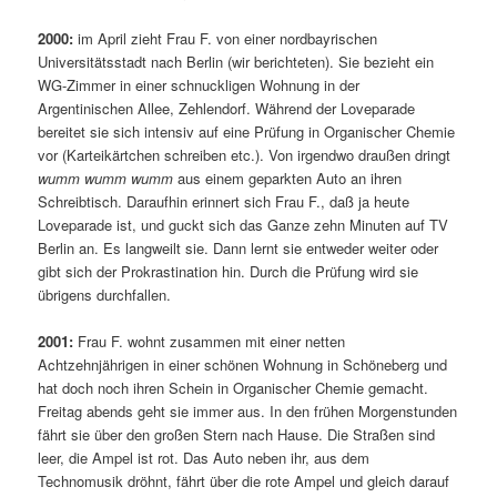
2000:
im April zieht Frau F. von einer nordbayrischen
Universitätsstadt nach Berlin (wir berichteten). Sie bezieht ein
WG-Zimmer in einer schnuckligen Wohnung in der
Argentinischen Allee, Zehlendorf. Während der Loveparade
bereitet sie sich intensiv auf eine Prüfung in Organischer Chemie
vor (Karteikärtchen schreiben etc.). Von irgendwo draußen dringt
wumm wumm wumm
aus einem geparkten Auto an ihren
Schreibtisch. Daraufhin erinnert sich Frau F., daß ja heute
Loveparade ist, und guckt sich das Ganze zehn Minuten auf TV
Berlin an. Es langweilt sie. Dann lernt sie entweder weiter oder
gibt sich der Prokrastination hin. Durch die Prüfung wird sie
übrigens durchfallen.
2001:
Frau F. wohnt zusammen mit einer netten
Achtzehnjährigen in einer schönen Wohnung in Schöneberg und
hat doch noch ihren Schein in Organischer Chemie gemacht.
Freitag abends geht sie immer aus. In den frühen Morgenstunden
fährt sie über den großen Stern nach Hause. Die Straßen sind
leer, die Ampel ist rot. Das Auto neben ihr, aus dem
Technomusik dröhnt, fährt über die rote Ampel und gleich darauf