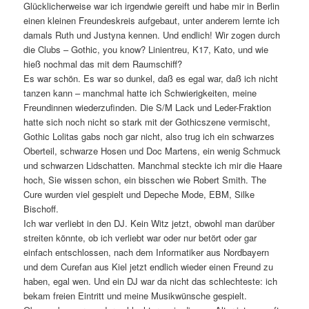
Glücklicherweise war ich irgendwie gereift und habe mir in Berlin
einen kleinen Freundeskreis aufgebaut, unter anderem lernte ich
damals Ruth und Justyna kennen. Und endlich! Wir zogen durch
die Clubs – Gothic, you know? Linientreu, K17, Kato, und wie
hieß nochmal das mit dem Raumschiff?
Es war schön. Es war so dunkel, daß es egal war, daß ich nicht
tanzen kann – manchmal hatte ich Schwierigkeiten, meine
Freundinnen wiederzufinden. Die S/M Lack und Leder-Fraktion
hatte sich noch nicht so stark mit der Gothicszene vermischt,
Gothic Lolitas gabs noch gar nicht, also trug ich ein schwarzes
Oberteil, schwarze Hosen und Doc Martens, ein wenig Schmuck
und schwarzen Lidschatten. Manchmal steckte ich mir die Haare
hoch, Sie wissen schon, ein bisschen wie Robert Smith. The
Cure wurden viel gespielt und Depeche Mode, EBM, Silke
Bischoff.
Ich war verliebt in den DJ. Kein Witz jetzt, obwohl man darüber
streiten könnte, ob ich verliebt war oder nur betört oder gar
einfach entschlossen, nach dem Informatiker aus Nordbayern
und dem Curefan aus Kiel jetzt endlich wieder einen Freund zu
haben, egal wen. Und ein DJ war da nicht das schlechteste: ich
bekam freien Eintritt und meine Musikwünsche gespielt.