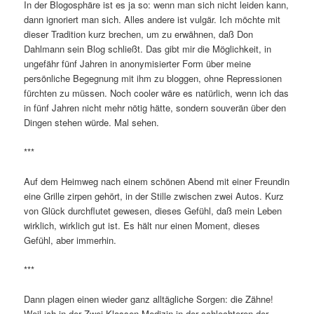
In der Blogosphäre ist es ja so: wenn man sich nicht leiden kann,
dann ignoriert man sich. Alles andere ist vulgär. Ich möchte mit
dieser Tradition kurz brechen, um zu erwähnen, daß Don
Dahlmann sein Blog schließt. Das gibt mir die Möglichkeit, in
ungefähr fünf Jahren in anonymisierter Form über meine
persönliche Begegnung mit ihm zu bloggen, ohne Repressionen
fürchten zu müssen. Noch cooler wäre es natürlich, wenn ich das
in fünf Jahren nicht mehr nötig hätte, sondern souverän über den
Dingen stehen würde. Mal sehen.
***
Auf dem Heimweg nach einem schönen Abend mit einer Freundin
eine Grille zirpen gehört, in der Stille zwischen zwei Autos. Kurz
von Glück durchflutet gewesen, dieses Gefühl, daß mein Leben
wirklich, wirklich gut ist. Es hält nur einen Moment, dieses
Gefühl, aber immerhin.
***
Dann plagen einen wieder ganz alltägliche Sorgen: die Zähne!
Weil ich in der Zwei-Klassen-Medizin in der schlechteren der