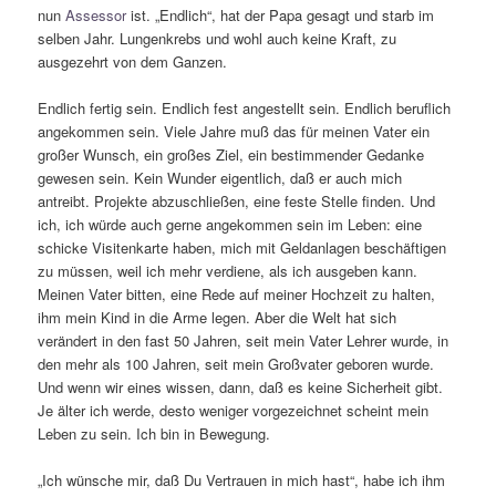
nun
Assessor
ist. „Endlich“, hat der Papa gesagt und starb im
selben Jahr. Lungenkrebs und wohl auch keine Kraft, zu
ausgezehrt von dem Ganzen.
Endlich fertig sein. Endlich fest angestellt sein. Endlich beruflich
angekommen sein. Viele Jahre muß das für meinen Vater ein
großer Wunsch, ein großes Ziel, ein bestimmender Gedanke
gewesen sein. Kein Wunder eigentlich, daß er auch mich
antreibt. Projekte abzuschließen, eine feste Stelle finden. Und
ich, ich würde auch gerne angekommen sein im Leben: eine
schicke Visitenkarte haben, mich mit Geldanlagen beschäftigen
zu müssen, weil ich mehr verdiene, als ich ausgeben kann.
Meinen Vater bitten, eine Rede auf meiner Hochzeit zu halten,
ihm mein Kind in die Arme legen. Aber die Welt hat sich
verändert in den fast 50 Jahren, seit mein Vater Lehrer wurde, in
den mehr als 100 Jahren, seit mein Großvater geboren wurde.
Und wenn wir eines wissen, dann, daß es keine Sicherheit gibt.
Je älter ich werde, desto weniger vorgezeichnet scheint mein
Leben zu sein. Ich bin in Bewegung.
„Ich wünsche mir, daß Du Vertrauen in mich hast“, habe ich ihm