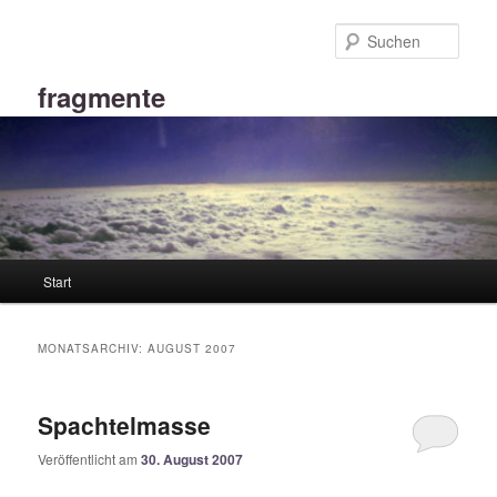
Zum
Zum
primären
sekundären
Such
Inhalt
Inhalt
springen
springen
fragmente
Hauptmenü
Start
MONATSARCHIV:
AUGUST 2007
Spachtelmasse
Veröffentlicht am
30. August 2007