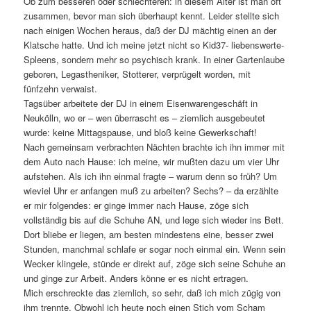
Ob zum besseren oder schlechteren: in diesem Alter ist man oft
zusammen, bevor man sich überhaupt kennt. Leider stellte sich
nach einigen Wochen heraus, daß der DJ mächtig einen an der
Klatsche hatte. Und ich meine jetzt nicht so Kid37- liebenswerte-
Spleens, sondern mehr so psychisch krank. In einer Gartenlaube
geboren, Legastheniker, Stotterer, verprügelt worden, mit
fünfzehn verwaist.
Tagsüber arbeitete der DJ in einem Eisenwarengeschäft in
Neukölln, wo er – wen überrascht es – ziemlich ausgebeutet
wurde: keine Mittagspause, und bloß keine Gewerkschaft!
Nach gemeinsam verbrachten Nächten brachte ich ihn immer mit
dem Auto nach Hause: ich meine, wir mußten dazu um vier Uhr
aufstehen. Als ich ihn einmal fragte – warum denn so früh? Um
wieviel Uhr er anfangen muß zu arbeiten? Sechs? – da erzählte
er mir folgendes: er ginge immer nach Hause, zöge sich
vollständig bis auf die Schuhe AN, und lege sich wieder ins Bett.
Dort bliebe er liegen, am besten mindestens eine, besser zwei
Stunden, manchmal schlafe er sogar noch einmal ein. Wenn sein
Wecker klingele, stünde er direkt auf, zöge sich seine Schuhe an
und ginge zur Arbeit. Anders könne er es nicht ertragen.
Mich erschreckte das ziemlich, so sehr, daß ich mich zügig von
ihm trennte. Obwohl ich heute noch einen Stich vom Scham