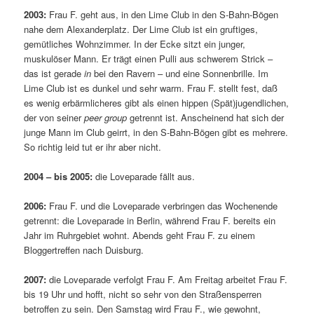
2003:
Frau F. geht aus, in den Lime Club in den S-Bahn-Bögen
nahe dem Alexanderplatz. Der Lime Club ist ein gruftiges,
gemütliches Wohnzimmer. In der Ecke sitzt ein junger,
muskulöser Mann. Er trägt einen Pulli aus schwerem Strick –
das ist gerade
in
bei den Ravern – und eine Sonnenbrille. Im
Lime Club ist es dunkel und sehr warm. Frau F. stellt fest, daß
es wenig erbärmlicheres gibt als einen hippen (Spät)jugendlichen,
der von seiner
peer group
getrennt ist. Anscheinend hat sich der
junge Mann im Club geirrt, in den S-Bahn-Bögen gibt es mehrere.
So richtig leid tut er ihr aber nicht.
2004 – bis 2005:
die Loveparade fällt aus.
2006:
Frau F. und die Loveparade verbringen das Wochenende
getrennt: die Loveparade in Berlin, während Frau F. bereits ein
Jahr im Ruhrgebiet wohnt. Abends geht Frau F. zu einem
Bloggertreffen nach Duisburg.
2007:
die Loveparade verfolgt Frau F. Am Freitag arbeitet Frau F.
bis 19 Uhr und hofft, nicht so sehr von den Straßensperren
betroffen zu sein. Den Samstag wird Frau F., wie gewohnt,