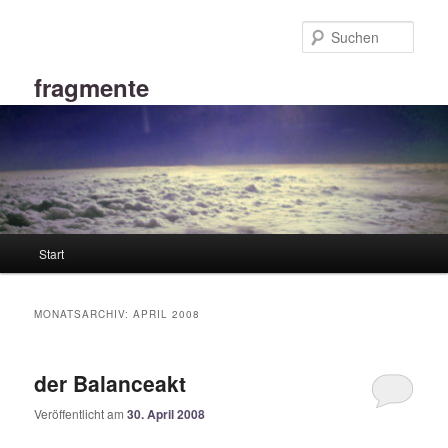
Zum
Zum
primären
sekundären
Such
Inhalt
Inhalt
springen
springen
fragmente
Hauptmenü
Start
MONATSARCHIV:
APRIL 2008
der Balanceakt
Veröffentlicht am
30. April 2008