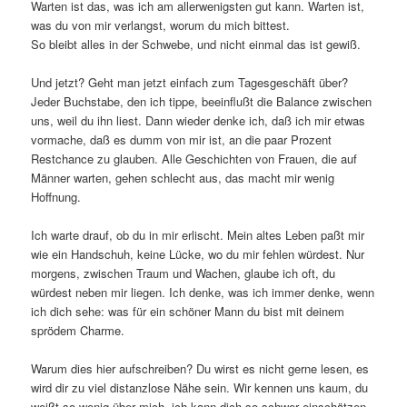
Warten ist das, was ich am allerwenigsten gut kann. Warten ist,
was du von mir verlangst, worum du mich bittest.
So bleibt alles in der Schwebe, und nicht einmal das ist gewiß.
Und jetzt? Geht man jetzt einfach zum Tagesgeschäft über?
Jeder Buchstabe, den ich tippe, beeinflußt die Balance zwischen
uns, weil du ihn liest. Dann wieder denke ich, daß ich mir etwas
vormache, daß es dumm von mir ist, an die paar Prozent
Restchance zu glauben. Alle Geschichten von Frauen, die auf
Männer warten, gehen schlecht aus, das macht mir wenig
Hoffnung.
Ich warte drauf, ob du in mir erlischt. Mein altes Leben paßt mir
wie ein Handschuh, keine Lücke, wo du mir fehlen würdest. Nur
morgens, zwischen Traum und Wachen, glaube ich oft, du
würdest neben mir liegen. Ich denke, was ich immer denke, wenn
ich dich sehe: was für ein schöner Mann du bist mit deinem
sprödem Charme.
Warum dies hier aufschreiben? Du wirst es nicht gerne lesen, es
wird dir zu viel distanzlose Nähe sein. Wir kennen uns kaum, du
weißt so wenig über mich, ich kann dich so schwer einschätzen,