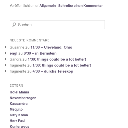
Veröffentlicht unter
Allgemein
|
Schreibe einen Kommentar
S
u
c
h
NEUESTE KOMMENTARE
e
Susanne
zu
11/30 – Cleveland, Ohio
n
engl
zu
8/30 – in Bernstein
Sandra
zu
1/30: things could be a lot better!
fragmente
zu
1/30: things could be a lot better!
fragmente
zu
4/30 – durchs Teleskop
EXTERN
Hotel Mama
Novemberregen
Kassandra
Mequito
Kitty Koma
Herr Paul
Kunterwegs