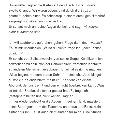
Unvermittelt legt er die Karten auf den Tisch. Es ist unsere
zweite Chance. Wir waren essen, sind durch die Straßen
gestreift, haben einen Zwischenstop in einem dreckigen Hinterhof
eingelegt und sitzen nun in einer Bar.
Er schaut mich an, seine Augen dunkel, und sagt:
wir können
nicht zusammen sein.
Ich will austrinken, aufstehen, gehen. Frage dann doch
warum?
Es ist mir unerklärlich. „Willst du nicht“, frage ich, „oder kannst
du nicht?“
Er spricht von Selbstzweifeln, von seiner Sorge, Konflikten nicht
gewachsen zu sein. Von der Schwierigkeit, tragfähige Kontakte
zu anderen Menschen aufzubauen. Er will alles richtig machen.
„Alles beginnt mit dem ersten Schritt“, meine ich. „Jetzt klingst
du wie ein Kalenderblatt“, meint er. Er spricht von einem
Abgrund, der uns trennt und den er nicht überbrücken kann. „Was
ist mit der Brücke, die ich dir gebaut habe?“, frage ich.
„Metaphern helfen uns nicht weiter“, sagt er.
Immer wieder bedeckt er die Augen mit seiner Hand, massiert
seine Stirn, grinst, um die Tränen zu unterdrücken. Es ist nicht
einfach für ihn. Es ist auch nicht einfach für mich. Eine Stunde