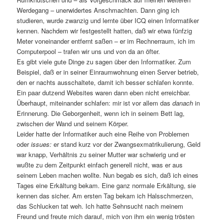
Werdegang – unerwidertes Anschmachten. Dann ging ich
studieren, wurde zwanzig und lernte über ICQ einen Informatiker
kennen. Nachdem wir festgestellt hatten, daß wir etwa fünfzig
Meter voneinander entfernt saßen – er im Rechnerraum, ich im
Computerpool – trafen wir uns und von da an öfter.
Es gibt viele gute Dinge zu sagen über den Informatiker. Zum
Beispiel, daß er in seiner Einraumwohnung einen Server betrieb,
den er nachts ausschaltete, damit ich besser schlafen konnte.
Ein paar dutzend Websites waren dann eben nicht erreichbar.
Überhaupt, miteinander schlafen: mir ist vor allem das
danach
in
Erinnerung. Die Geborgenheit, wenn ich in seinem Bett lag,
zwischen der Wand und seinem Körper.
Leider hatte der Informatiker auch eine Reihe von Problemen
oder
issues:
er stand kurz vor der Zwangsexmatrikulierung, Geld
war knapp, Verhältnis zu seiner Mutter war schwierig und er
wußte zu dem Zeitpunkt einfach generell nicht, was er aus
seinem Leben machen wollte. Nun begab es sich, daß ich eines
Tages eine Erkältung bekam. Eine ganz normale Erkältung, sie
kennen das sicher. Am ersten Tag bekam ich Halsschmerzen,
das Schlucken tat weh. Ich hatte Sehnsucht nach meinem
Freund und freute mich darauf, mich von ihm ein wenig trösten