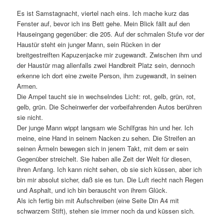
Es ist Samstagnacht, viertel nach eins. Ich mache kurz das
Fenster auf, bevor ich ins Bett gehe. Mein Blick fällt auf den
Hauseingang gegenüber: die 205. Auf der schmalen Stufe vor der
Haustür steht ein junger Mann, sein Rücken in der
breitgestreiften Kapuzenjacke mir zugewandt. Zwischen ihm und
der Haustür mag allenfalls zwei Handbreit Platz sein, dennoch
erkenne ich dort eine zweite Person, ihm zugewandt, in seinen
Armen.
Die Ampel taucht sie in wechselndes Licht: rot, gelb, grün, rot,
gelb, grün. Die Scheinwerfer der vorbeifahrenden Autos berühren
sie nicht.
Der junge Mann wippt langsam wie Schilfgras hin und her. Ich
meine, eine Hand in seinem Nacken zu sehen. Die Streifen an
seinen Ärmeln bewegen sich in jenem Takt, mit dem er sein
Gegenüber streichelt. Sie haben alle Zeit der Welt für diesen,
ihren Anfang. Ich kann nicht sehen, ob sie sich küssen, aber ich
bin mir absolut sicher, daß sie es tun. Die Luft riecht nach Regen
und Asphalt, und ich bin berauscht von ihrem Glück.
Als ich fertig bin mit Aufschreiben (eine Seite Din A4 mit
schwarzem Stift), stehen sie immer noch da und küssen sich.