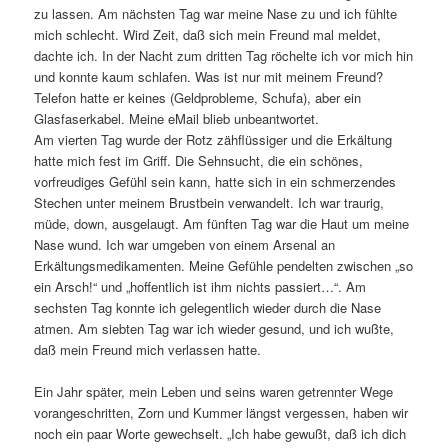
zu lassen. Am nächsten Tag war meine Nase zu und ich fühlte
mich schlecht. Wird Zeit, daß sich mein Freund mal meldet,
dachte ich. In der Nacht zum dritten Tag röchelte ich vor mich hin
und konnte kaum schlafen. Was ist nur mit meinem Freund?
Telefon hatte er keines (Geldprobleme, Schufa), aber ein
Glasfaserkabel. Meine eMail blieb unbeantwortet.
Am vierten Tag wurde der Rotz zähflüssiger und die Erkältung
hatte mich fest im Griff. Die Sehnsucht, die ein schönes,
vorfreudiges Gefühl sein kann, hatte sich in ein schmerzendes
Stechen unter meinem Brustbein verwandelt. Ich war traurig,
müde, down, ausgelaugt. Am fünften Tag war die Haut um meine
Nase wund. Ich war umgeben von einem Arsenal an
Erkältungsmedikamenten. Meine Gefühle pendelten zwischen „so
ein Arsch!“ und „hoffentlich ist ihm nichts passiert…“. Am
sechsten Tag konnte ich gelegentlich wieder durch die Nase
atmen. Am siebten Tag war ich wieder gesund, und ich wußte,
daß mein Freund mich verlassen hatte.
Ein Jahr später, mein Leben und seins waren getrennter Wege
vorangeschritten, Zorn und Kummer längst vergessen, haben wir
noch ein paar Worte gewechselt. „Ich habe gewußt, daß ich dich