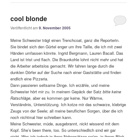
cool blonde
Veröffentlicht am
9. November 2005
Meine Schwester trägt einen Trenchcoat, ganz die Reporterin.
Sie bindet sich den Gürtel enger um ihre Taille, die ich mit zwei
Händen umfassen könnte. Ingrid Bergmann, Lauren Bacall. Das
Land ist trist und flach. Die Braunkohle lohnt nicht mehr und hat
die Arbeiter arbeitslos gemacht. Wir fahren lange durch die
dunklen Dörfer auf der Suche nach einer Gaststätte und finden
endlich eine Pizzeria.
Dann passieren seltsame Dinge. Ich erzähle, und meine
Schwester hört mir zu. In meinem Gepäck der Satz
bitte keine
Ratschläge
, aber es kommen gar keine. Nur Wärme,
Verständnis, Unterstützung. Ich kotze mir das schwarze, klebrige
Zeugs von der Seele; all meine beruflichen Sorgen, über die ich
noch nichtmal hier schreiben kann.
Meine Schwester, müde, ausgebrannt, nickt wissend mit dem
Kopf. She’s been there, too. So unterschiedlich sind wir gar
nicht. Was ich jedoch in ihren Nebensätzen spüre, in ihrem Blick