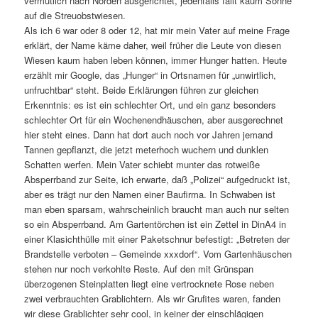
vermutlich nach Norden ausgerichtet, jedenfalls fällt kaum Sonne
auf die Streuobstwiesen.
Als ich 6 war oder 8 oder 12, hat mir mein Vater auf meine Frage
erklärt, der Name käme daher, weil früher die Leute von diesen
Wiesen kaum haben leben können, immer Hunger hatten. Heute
erzählt mir Google, das „Hunger“ in Ortsnamen für „unwirtlich,
unfruchtbar“ steht. Beide Erklärungen führen zur gleichen
Erkenntnis: es ist ein schlechter Ort, und ein ganz besonders
schlechter Ort für ein Wochenendhäuschen, aber ausgerechnet
hier steht eines. Dann hat dort auch noch vor Jahren jemand
Tannen gepflanzt, die jetzt meterhoch wuchern und dunklen
Schatten werfen. Mein Vater schiebt munter das rotweiße
Absperrband zur Seite, ich erwarte, daß „Polizei“ aufgedruckt ist,
aber es trägt nur den Namen einer Baufirma. In Schwaben ist
man eben sparsam, wahrscheinlich braucht man auch nur selten
so ein Absperrband. Am Gartentörchen ist ein Zettel in DinA4 in
einer Klasichthülle mit einer Paketschnur befestigt: „Betreten der
Brandstelle verboten – Gemeinde xxxdorf“. Vom Gartenhäuschen
stehen nur noch verkohlte Reste. Auf den mit Grünspan
überzogenen Steinplatten liegt eine vertrocknete Rose neben
zwei verbrauchten Grablichtern. Als wir Grufites waren, fanden
wir diese Grablichter sehr cool, in keiner der einschlägigen