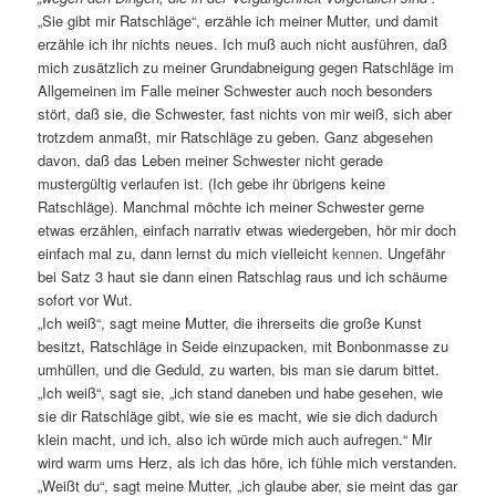
„Sie gibt mir Ratschläge“, erzähle ich meiner Mutter, und damit
erzähle ich ihr nichts neues. Ich muß auch nicht ausführen, daß
mich zusätzlich zu meiner Grundabneigung gegen Ratschläge im
Allgemeinen im Falle meiner Schwester auch noch besonders
stört, daß sie, die Schwester, fast nichts von mir weiß, sich aber
trotzdem anmaßt, mir Ratschläge zu geben. Ganz abgesehen
davon, daß das Leben meiner Schwester nicht gerade
mustergültig verlaufen ist. (Ich gebe ihr übrigens keine
Ratschläge). Manchmal möchte ich meiner Schwester gerne
etwas erzählen, einfach narrativ etwas wiedergeben, hör mir doch
einfach mal zu, dann lernst du mich vielleicht
kennen
. Ungefähr
bei Satz 3 haut sie dann einen Ratschlag raus und ich schäume
sofort vor Wut.
„Ich weiß“, sagt meine Mutter, die ihrerseits die große Kunst
besitzt, Ratschläge in Seide einzupacken, mit Bonbonmasse zu
umhüllen, und die Geduld, zu warten, bis man sie darum bittet.
„Ich weiß“, sagt sie, „ich stand daneben und habe gesehen, wie
sie dir Ratschläge gibt, wie sie es macht, wie sie dich dadurch
klein macht, und ich, also ich würde mich auch aufregen.“ Mir
wird warm ums Herz, als ich das höre, ich fühle mich verstanden.
„Weißt du“, sagt meine Mutter, „ich glaube aber, sie meint das gar