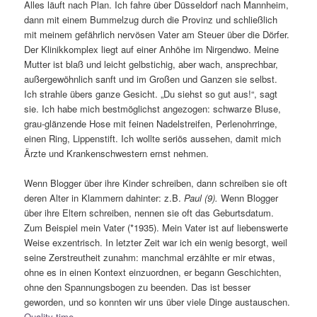
Alles läuft nach Plan. Ich fahre über Düsseldorf nach Mannheim,
dann mit einem Bummelzug durch die Provinz und schließlich
mit meinem gefährlich nervösen Vater am Steuer über die Dörfer.
Der Klinikkomplex liegt auf einer Anhöhe im Nirgendwo. Meine
Mutter ist blaß und leicht gelbstichig, aber wach, ansprechbar,
außergewöhnlich sanft und im Großen und Ganzen sie selbst.
Ich strahle übers ganze Gesicht. „Du siehst so gut aus!“, sagt
sie. Ich habe mich bestmöglichst angezogen: schwarze Bluse,
grau-glänzende Hose mit feinen Nadelstreifen, Perlenohrringe,
einen Ring, Lippenstift. Ich wollte seriös aussehen, damit mich
Ärzte und Krankenschwestern ernst nehmen.
Wenn Blogger über ihre Kinder schreiben, dann schreiben sie oft
deren Alter in Klammern dahinter: z.B.
Paul (9).
Wenn Blogger
über ihre Eltern schreiben, nennen sie oft das Geburtsdatum.
Zum Beispiel mein Vater (*1935). Mein Vater ist auf liebenswerte
Weise exzentrisch. In letzter Zeit war ich ein wenig besorgt, weil
seine Zerstreutheit zunahm: manchmal erzählte er mir etwas,
ohne es in einen Kontext einzuordnen, er begann Geschichten,
ohne den Spannungsbogen zu beenden. Das ist besser
geworden, und so konnten wir uns über viele Dinge austauschen.
Quality time
.