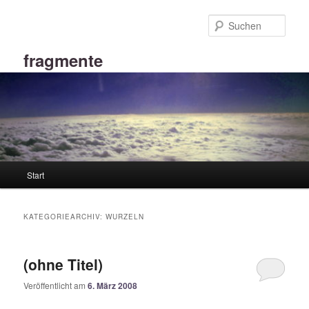
Zum
Zum
primären
sekundären
Such
Inhalt
Inhalt
springen
springen
fragmente
Hauptmenü
Start
KATEGORIEARCHIV:
WURZELN
(ohne Titel)
Veröffentlicht am
6. März 2008