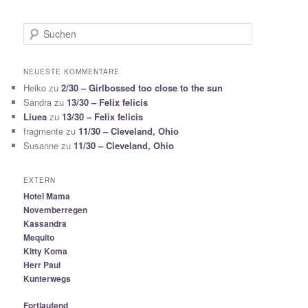
S
u
c
h
NEUESTE KOMMENTARE
e
Heiko
zu
2/30 – Girlbossed too close to the sun
n
Sandra
zu
13/30 – Felix felicis
Liuea
zu
13/30 – Felix felicis
fragmente
zu
11/30 – Cleveland, Ohio
Susanne
zu
11/30 – Cleveland, Ohio
EXTERN
Hotel Mama
Novemberregen
Kassandra
Mequito
Kitty Koma
Herr Paul
Kunterwegs
Fortlaufend