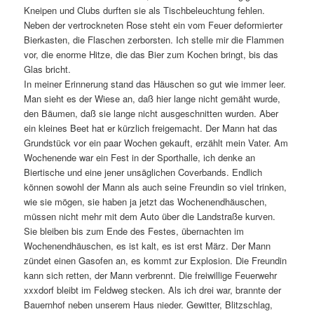
Kneipen und Clubs durften sie als Tischbeleuchtung fehlen.
Neben der vertrockneten Rose steht ein vom Feuer deformierter
Bierkasten, die Flaschen zerborsten. Ich stelle mir die Flammen
vor, die enorme Hitze, die das Bier zum Kochen bringt, bis das
Glas bricht.
In meiner Erinnerung stand das Häuschen so gut wie immer leer.
Man sieht es der Wiese an, daß hier lange nicht gemäht wurde,
den Bäumen, daß sie lange nicht ausgeschnitten wurden. Aber
ein kleines Beet hat er kürzlich freigemacht. Der Mann hat das
Grundstück vor ein paar Wochen gekauft, erzählt mein Vater. Am
Wochenende war ein Fest in der Sporthalle, ich denke an
Biertische und eine jener unsäglichen Coverbands. Endlich
können sowohl der Mann als auch seine Freundin so viel trinken,
wie sie mögen, sie haben ja jetzt das Wochenendhäuschen,
müssen nicht mehr mit dem Auto über die Landstraße kurven.
Sie bleiben bis zum Ende des Festes, übernachten im
Wochenendhäuschen, es ist kalt, es ist erst März. Der Mann
zündet einen Gasofen an, es kommt zur Explosion. Die Freundin
kann sich retten, der Mann verbrennt. Die freiwillige Feuerwehr
xxxdorf bleibt im Feldweg stecken. Als ich drei war, brannte der
Bauernhof neben unserem Haus nieder. Gewitter, Blitzschlag,