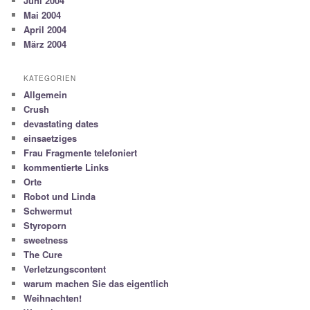
Juni 2004
Mai 2004
April 2004
März 2004
KATEGORIEN
Allgemein
Crush
devastating dates
einsaetziges
Frau Fragmente telefoniert
kommentierte Links
Orte
Robot und Linda
Schwermut
Styroporn
sweetness
The Cure
Verletzungscontent
warum machen Sie das eigentlich
Weihnachten!