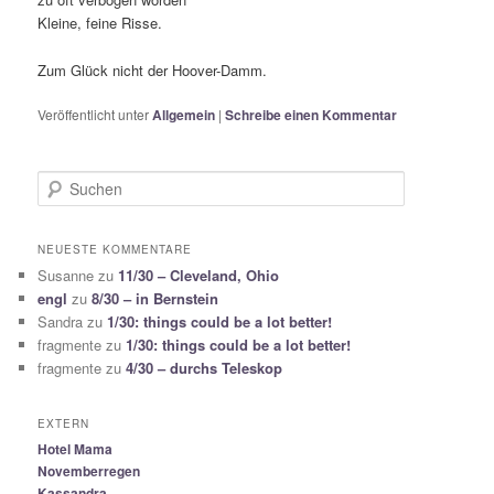
Kleine, feine Risse.
Zum Glück nicht der Hoover-Damm.
Veröffentlicht unter
Allgemein
|
Schreibe einen Kommentar
S
u
c
h
NEUESTE KOMMENTARE
e
Susanne
zu
11/30 – Cleveland, Ohio
n
engl
zu
8/30 – in Bernstein
Sandra
zu
1/30: things could be a lot better!
fragmente
zu
1/30: things could be a lot better!
fragmente
zu
4/30 – durchs Teleskop
EXTERN
Hotel Mama
Novemberregen
Kassandra