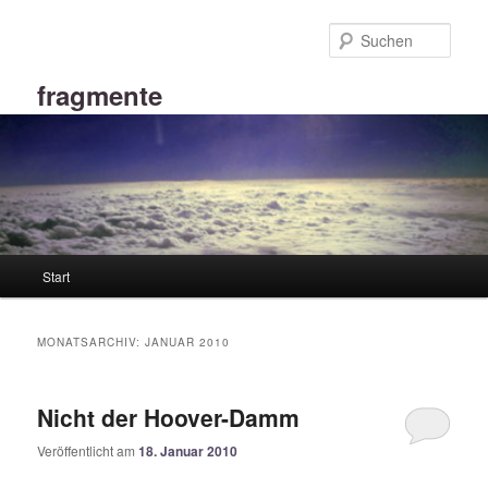
Zum
Zum
primären
sekundären
Such
Inhalt
Inhalt
springen
springen
fragmente
Hauptmenü
Start
MONATSARCHIV:
JANUAR 2010
Nicht der Hoover-Damm
Veröffentlicht am
18. Januar 2010