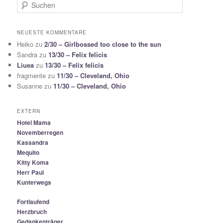
S
u
c
h
NEUESTE KOMMENTARE
e
Heiko
zu
2/30 – Girlbossed too close to the sun
n
Sandra
zu
13/30 – Felix felicis
Liuea
zu
13/30 – Felix felicis
fragmente
zu
11/30 – Cleveland, Ohio
Susanne
zu
11/30 – Cleveland, Ohio
EXTERN
Hotel Mama
Novemberregen
Kassandra
Mequito
Kitty Koma
Herr Paul
Kunterwegs
Fortlaufend
Herzbruch
Gedankenträger