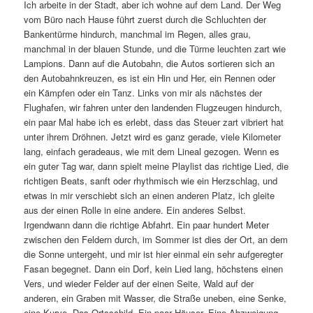
Ich arbeite in der Stadt, aber ich wohne auf dem Land. Der Weg
vom Büro nach Hause führt zuerst durch die Schluchten der
Bankentürme hindurch, manchmal im Regen, alles grau,
manchmal in der blauen Stunde, und die Türme leuchten zart wie
Lampions. Dann auf die Autobahn, die Autos sortieren sich an
den Autobahnkreuzen, es ist ein Hin und Her, ein Rennen oder
ein Kämpfen oder ein Tanz. Links von mir als nächstes der
Flughafen, wir fahren unter den landenden Flugzeugen hindurch,
ein paar Mal habe ich es erlebt, dass das Steuer zart vibriert hat
unter ihrem Dröhnen. Jetzt wird es ganz gerade, viele Kilometer
lang, einfach geradeaus, wie mit dem Lineal gezogen. Wenn es
ein guter Tag war, dann spielt meine Playlist das richtige Lied, die
richtigen Beats, sanft oder rhythmisch wie ein Herzschlag, und
etwas in mir verschiebt sich an einen anderen Platz, ich gleite
aus der einen Rolle in eine andere. Ein anderes Selbst.
Irgendwann dann die richtige Abfahrt. Ein paar hundert Meter
zwischen den Feldern durch, im Sommer ist dies der Ort, an dem
die Sonne untergeht, und mir ist hier einmal ein sehr aufgeregter
Fasan begegnet. Dann ein Dorf, kein Lied lang, höchstens einen
Vers, und wieder Felder auf der einen Seite, Wald auf der
anderen, ein Graben mit Wasser, die Straße uneben, eine Senke,
eine Kurve. Das Ortsschild. Ein paar Häuser. Eine Abzweigung.