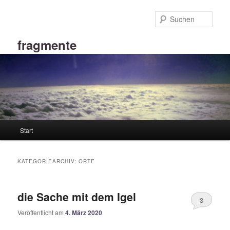
Zum
Zum
primären
sekundären
Such
Inhalt
Inhalt
springen
springen
fragmente
Hauptmenü
Start
KATEGORIEARCHIV:
ORTE
die Sache mit dem Igel
3
Veröffentlicht am
4. März 2020